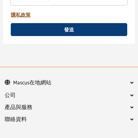
隱私政策
發送
Mascus在地網站
公司
產品與服務
聯絡資料