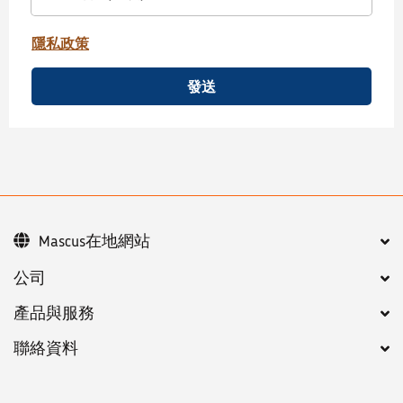
隱私政策
發送
Mascus在地網站
公司
產品與服務
聯絡資料