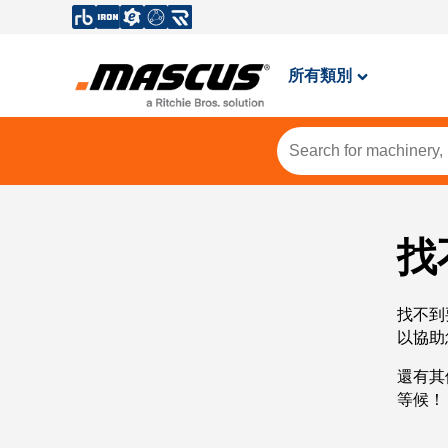
所有類別
找
找不到
以協助
還有其
等候！