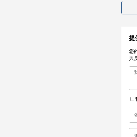
提
您
與