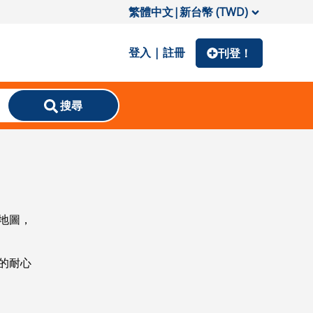
繁體中文
|
新台幣 (TWD)
登入 | 註冊
刊登！
搜尋
地圖，
的耐心