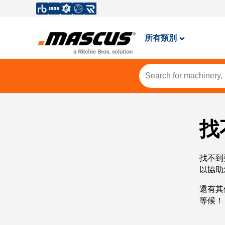
所有類別
找
找不到
以協助
還有其
等候！