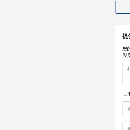
提
您
與