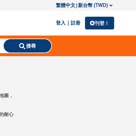
繁體中文
|
新台幣 (TWD)
登入 | 註冊
刊登！
搜尋
地圖，
的耐心