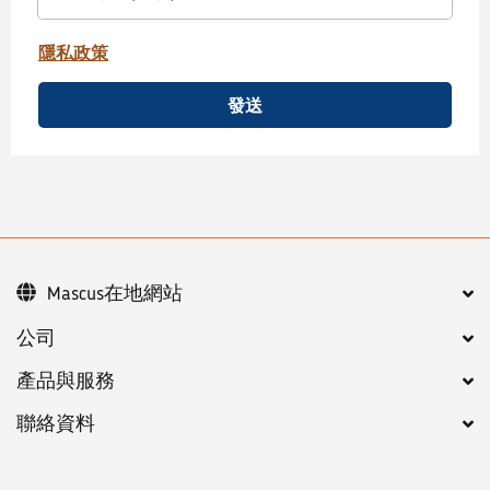
隱私政策
發送
Mascus在地網站
公司
產品與服務
聯絡資料