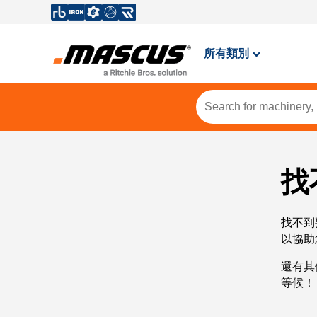
所有類別
找
找不到
以協助
還有其
等候！