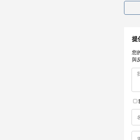
提
您
與