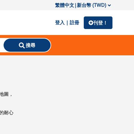
繁體中文
|
新台幣 (TWD)
登入 | 註冊
刊登！
搜尋
地圖，
的耐心