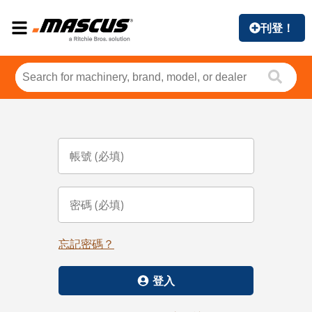
刊登！
忘記密碼？
登入