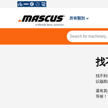
所有類別
找
找不到
以協助
還有其
等候！