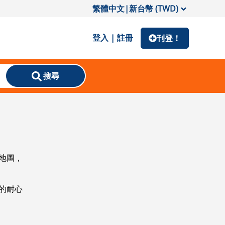
繁體中文
|
新台幣 (TWD)
登入 | 註冊
刊登！
搜尋
地圖，
的耐心