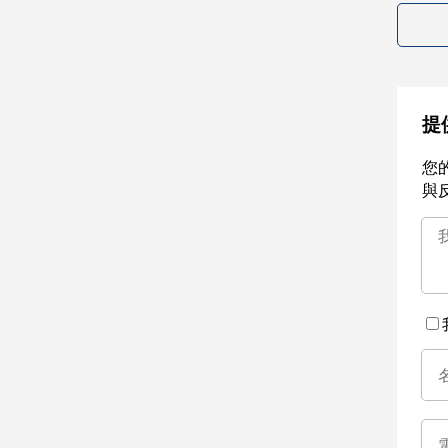
提
您
與