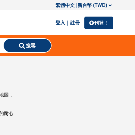
繁體中文
|
新台幣 (TWD)
登入 | 註冊
刊登！
搜尋
地圖，
的耐心