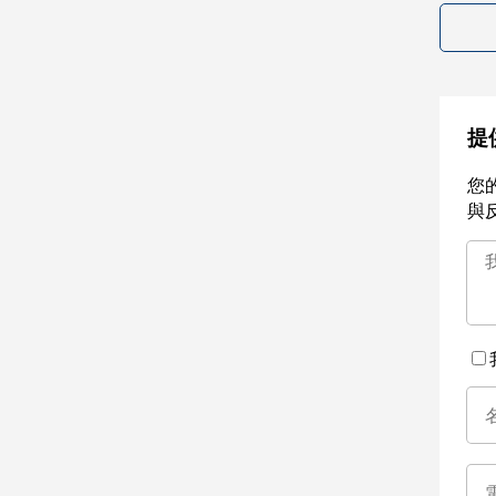
提
您
與