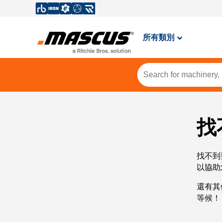
所有類別
找
找不到
以協助
還有其
等候！