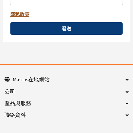
隱私政策
發送
Mascus在地網站
公司
產品與服務
聯絡資料