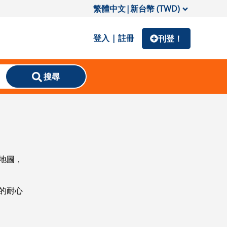
繁體中文
|
新台幣 (TWD)
登入 | 註冊
刊登！
搜尋
地圖，
的耐心