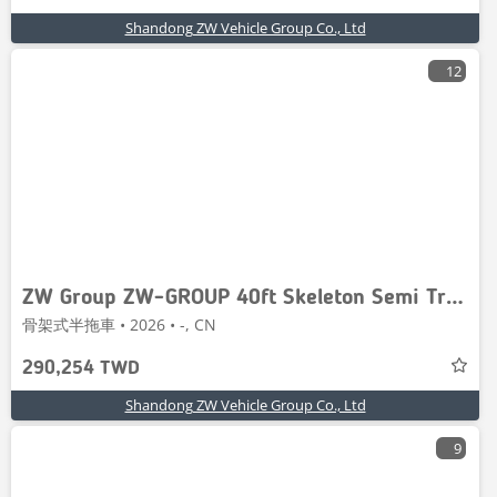
Shandong ZW Vehicle Group Co., Ltd
12
ZW Group ZW-GROUP 40ft Skeleton Semi Trailer
骨架式半拖車 • 2026 • -, CN
290,254 TWD
Shandong ZW Vehicle Group Co., Ltd
9