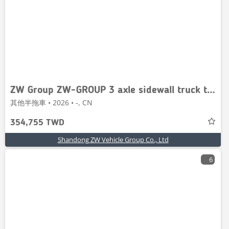
ZW Group ZW-GROUP 3 axle sidewall truck trailer
其他半拖車 • 2026 • -, CN
354,755 TWD
Shandong ZW Vehicle Group Co., Ltd
6