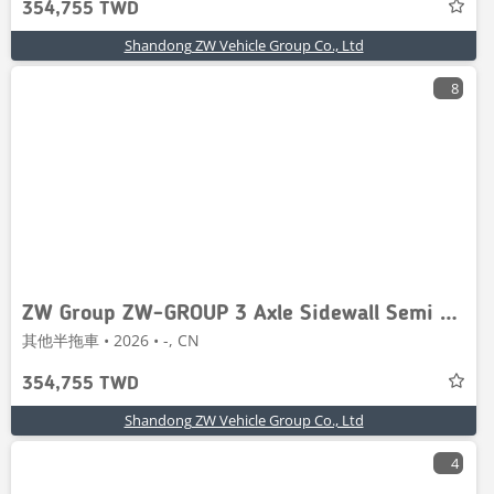
354,755 TWD
Shandong ZW Vehicle Group Co., Ltd
8
ZW Group ZW-GROUP 3 Axle Sidewall Semi Trailer
其他半拖車 • 2026 • -, CN
354,755 TWD
Shandong ZW Vehicle Group Co., Ltd
4