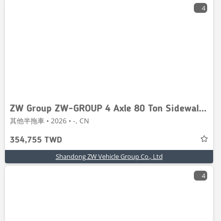
4
ZW Group ZW-GROUP 4 Axle 80 Ton Sidewall Semi Trai
其他半拖車 • 2026 • -, CN
354,755 TWD
Shandong ZW Vehicle Group Co., Ltd
4