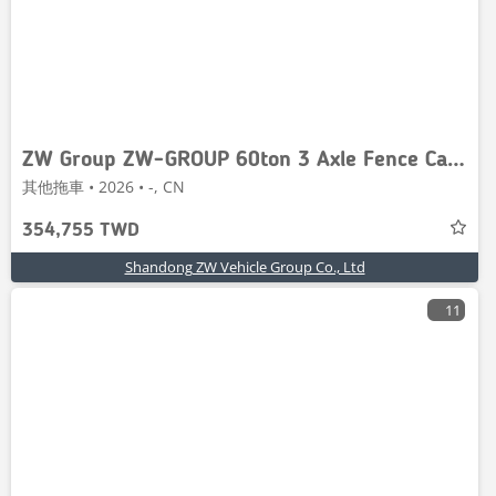
ZW Group ZW-GROUP 60ton 3 Axle Fence Cargo Trailer
其他拖車 • 2026 • -, CN
354,755 TWD
Shandong ZW Vehicle Group Co., Ltd
11