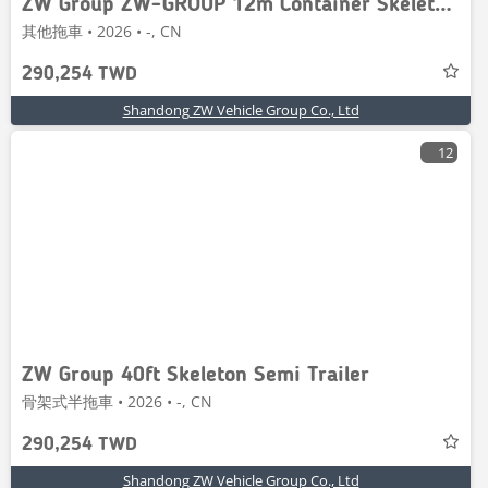
ZW Group ZW-GROUP 12m Container Skeletal Trailer
其他拖車 • 2026 • -, CN
290,254 TWD
Shandong ZW Vehicle Group Co., Ltd
12
ZW Group 40ft Skeleton Semi Trailer
骨架式半拖車 • 2026 • -, CN
290,254 TWD
Shandong ZW Vehicle Group Co., Ltd