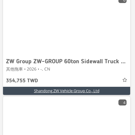
6
ZW Group ZW-GROUP 60ton Sidewall Truck Trailer
其他拖車 • 2026 • -, CN
354,755 TWD
Shandong ZW Vehicle Group Co., Ltd
4