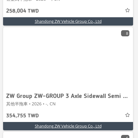
258,004 TWD
Shandong ZW Vehicle Group Co., Ltd
8
ZW Group ZW-GROUP 3 Axle Sidewall Semi Trailer
其他半拖車 • 2026 • -, CN
354,755 TWD
Shandong ZW Vehicle Group Co., Ltd