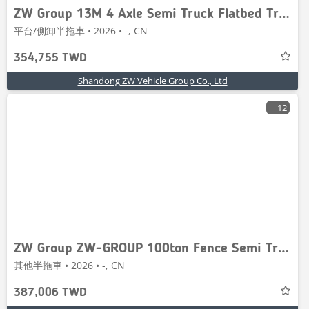
ZW Group 13M 4 Axle Semi Truck Flatbed Trailer
平台/側卸半拖車 • 2026 • -, CN
354,755 TWD
Shandong ZW Vehicle Group Co., Ltd
12
ZW Group ZW-GROUP 100ton Fence Semi Trailer
其他半拖車 • 2026 • -, CN
387,006 TWD