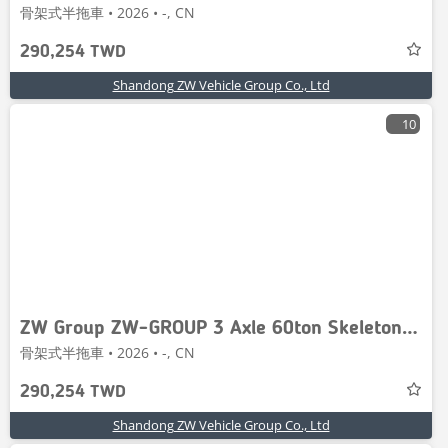
骨架式半拖車 • 2026 • -, CN
290,254 TWD
Shandong ZW Vehicle Group Co., Ltd
10
ZW Group ZW-GROUP 3 Axle 60ton Skeleton Semi Trail
骨架式半拖車 • 2026 • -, CN
290,254 TWD
Shandong ZW Vehicle Group Co., Ltd