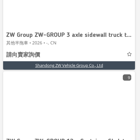
ZW Group ZW-GROUP 3 axle sidewall truck trailer
其他半拖車 • 2026 • -, CN
請向賣家詢價
Shandong ZW Vehicle Group Co., Ltd
9