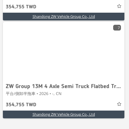
354,755 TWD
Shandong ZW Vehicle Group Co., Ltd
7
ZW Group 13M 4 Axle Semi Truck Flatbed Trailer
平台/側卸半拖車 • 2026 • -, CN
354,755 TWD
Shandong ZW Vehicle Group Co., Ltd