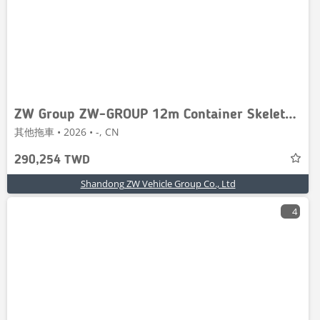
ZW Group ZW-GROUP 12m Container Skeletal Trailer
其他拖車 • 2026 • -, CN
290,254 TWD
Shandong ZW Vehicle Group Co., Ltd
4