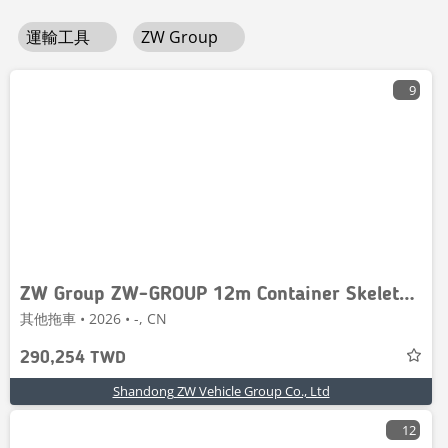
運輸工具
ZW Group
9
ZW Group ZW-GROUP 12m Container Skeletal Trailer
其他拖車 • 2026 • -, CN
290,254 TWD
Shandong ZW Vehicle Group Co., Ltd
12