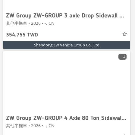
ZW Group ZW-GROUP 3 axle Drop Sidewall Semi Traile
其他半拖車 • 2026 • -, CN
354,755 TWD
Shandong ZW Vehicle Group Co., Ltd
4
ZW Group ZW-GROUP 4 Axle 80 Ton Sidewall Semi Trai
其他半拖車 • 2026 • -, CN