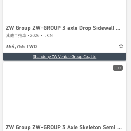
ZW Group ZW-GROUP 3 axle Drop Sidewall Semi Traile
其他半拖車 • 2026 • -, CN
354,755 TWD
Shandong ZW Vehicle Group Co., Ltd
11
ZW Group ZW-GROUP 3 Axle Skeleton Semi Trailer