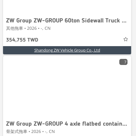
ZW Group ZW-GROUP 60ton Sidewall Truck Trailer
其他拖車 • 2026 • -, CN
354,755 TWD
Shandong ZW Vehicle Group Co., Ltd
7
ZW Group ZW-GROUP 4 axle flatbed container semi tr
骨架式拖車 • 2026 • -, CN