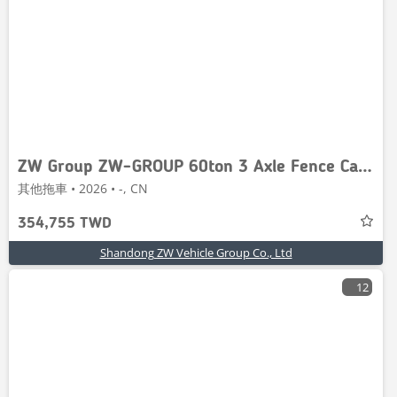
ZW Group ZW-GROUP 60ton 3 Axle Fence Cargo Trailer
其他拖車 • 2026 • -, CN
354,755 TWD
Shandong ZW Vehicle Group Co., Ltd
12