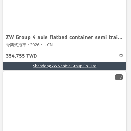
ZW Group 4 axle flatbed container semi trailer
骨架式拖車 • 2026 • -, CN
354,755 TWD
Shandong ZW Vehicle Group Co., Ltd
7