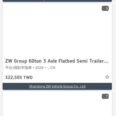
9
ZW Group 60ton 3 Axle Flatbed Semi Trailer with ladder
平台/側卸半拖車 • 2026 • -, CN
322,505 TWD
Shandong ZW Vehicle Group Co., Ltd
7