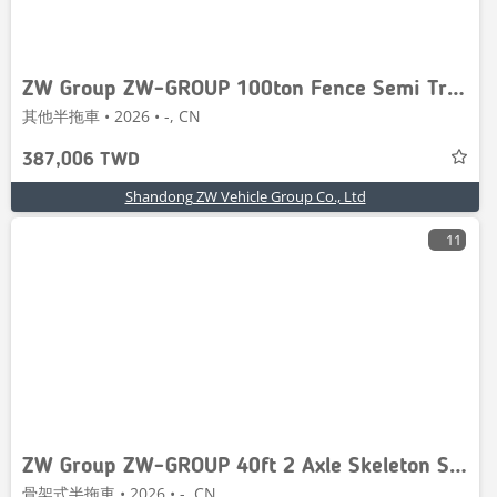
ZW Group ZW-GROUP 100ton Fence Semi Trailer
其他半拖車 • 2026 • -, CN
387,006 TWD
Shandong ZW Vehicle Group Co., Ltd
11
ZW Group ZW-GROUP 40ft 2 Axle Skeleton Semi traile
骨架式半拖車 • 2026 • -, CN