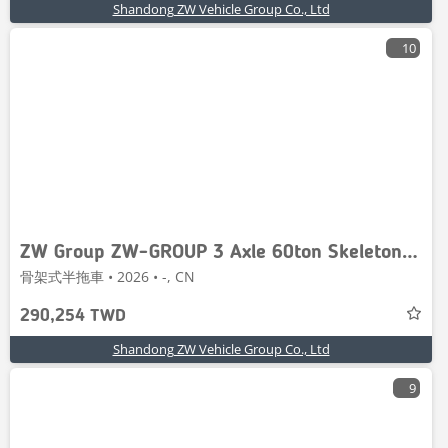
Shandong ZW Vehicle Group Co., Ltd
10
ZW Group ZW-GROUP 3 Axle 60ton Skeleton Semi Trail
骨架式半拖車 • 2026 • -, CN
290,254 TWD
Shandong ZW Vehicle Group Co., Ltd
9