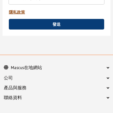
隱私政策
發送
Mascus在地網站
公司
產品與服務
聯絡資料