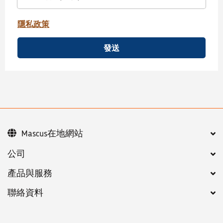
隱私政策
發送
Mascus在地網站
公司
產品與服務
聯絡資料