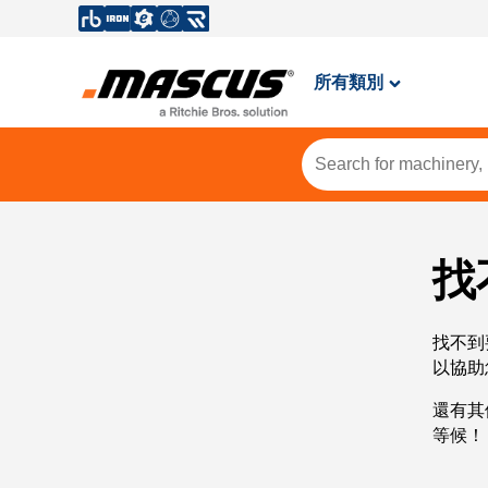
所有類別
找
找不到
以協助
還有其
等候！