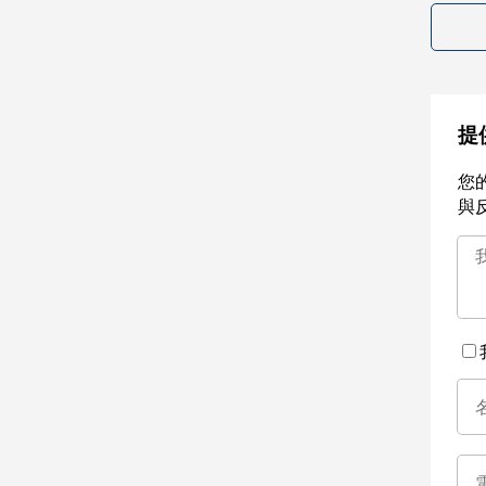
提
您
與