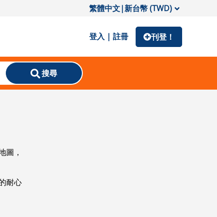
繁體中文
|
新台幣 (TWD)
登入 | 註冊
刊登！
搜尋
地圖，
的耐心