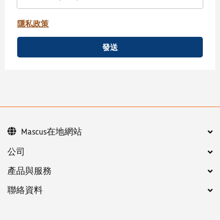
隱私政策
發送
Mascus在地網站
公司
產品與服務
聯絡資料