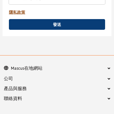
隱私政策
發送
Mascus在地網站
公司
產品與服務
聯絡資料