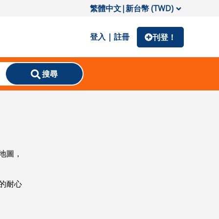
繁體中文
|
新台幣 (TWD)
登入 | 註冊
刊登！
搜尋
地圖，
的耐心