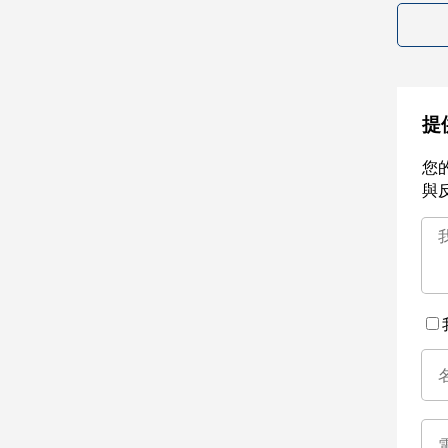
提
您
與