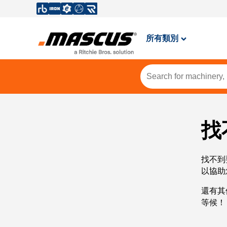
所有類別
找
找不到
以協助
還有其
等候！