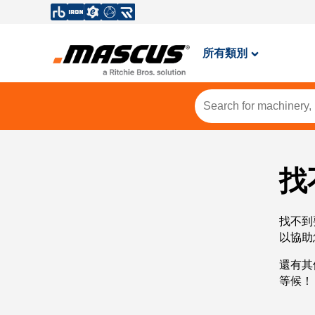
所有類別
找
找不到
以協助
還有其
等候！