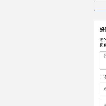
提
您
與