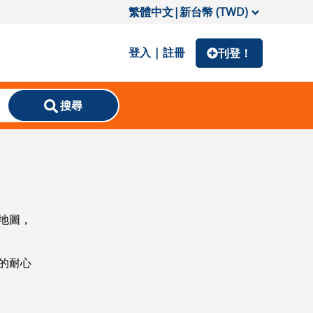
繁體中文
|
新台幣 (TWD)
登入 | 註冊
刊登！
搜尋
地圖，
的耐心