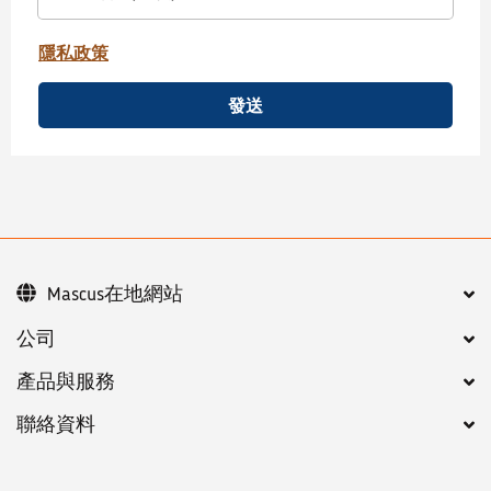
隱私政策
發送
Mascus在地網站
公司
產品與服務
聯絡資料