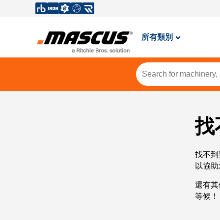
所有類別
找
找不到
以協助
還有其
等候！