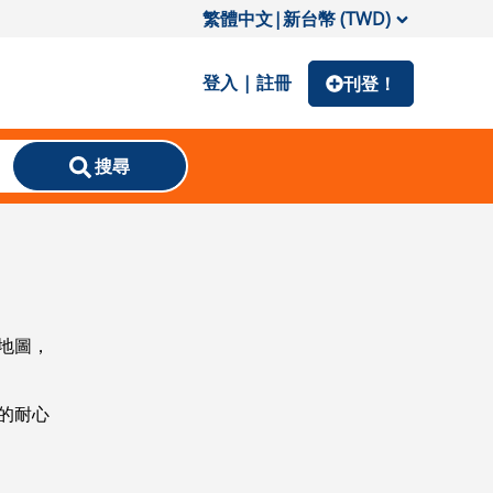
繁體中文
|
新台幣 (TWD)
登入 | 註冊
刊登！
搜尋
地圖，
的耐心