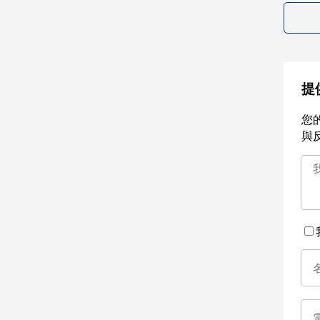
提
您
與