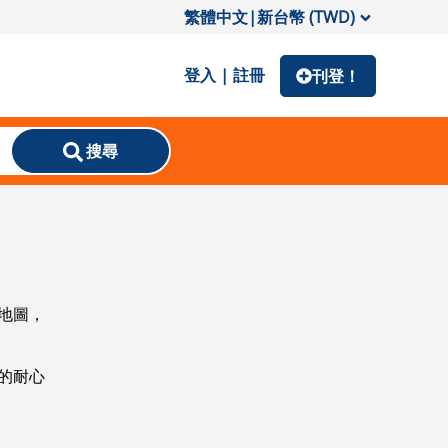
繁體中文
|
新台幣 (TWD)
登入 | 註冊
刊登！
搜尋
地圖，
的耐心