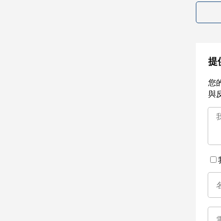
提
您
與