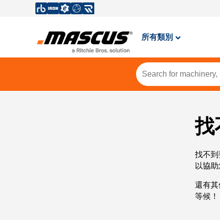
所有類別
找
找不到
以協助
還有其
等候！