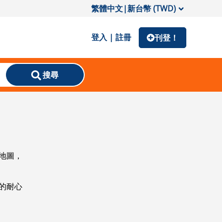
繁體中文
|
新台幣 (TWD)
登入 | 註冊
刊登！
搜尋
地圖，
的耐心