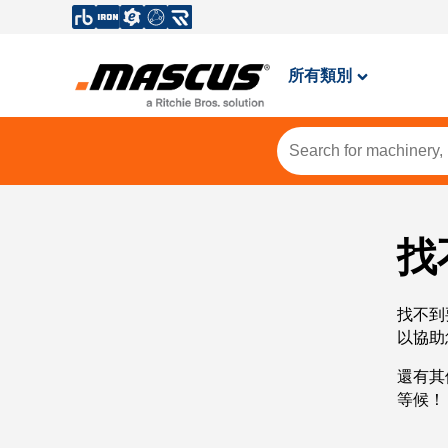
所有類別
找
找不到
以協助
還有其
等候！