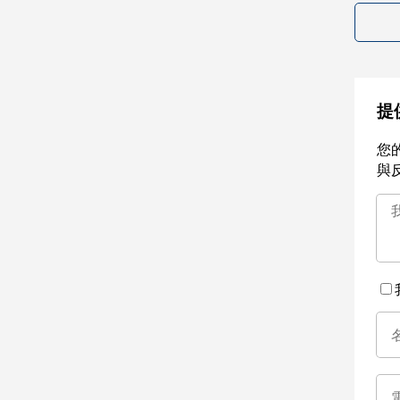
提
您
與