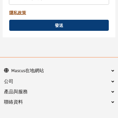
隱私政策
發送
Mascus在地網站
公司
產品與服務
聯絡資料