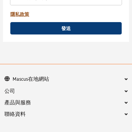
隱私政策
發送
Mascus在地網站
公司
產品與服務
聯絡資料