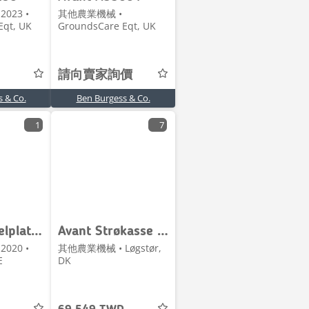
023 •
其他農業機械 •
Eqt, UK
GroundsCare Eqt, UK
請向賣家詢價
 & Co.
Ben Burgess & Co.
1
7
Avant Vinkelplatta till fodergrip
Avant Strøkasse Avant/Weidemann beslag - 125 cm
020 •
其他農業機械 • Løgstør,
E
DK