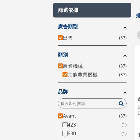
篩選依據
廣告類型
出售
類別
農業機械
其他農業機械
品牌
Avant
423
630