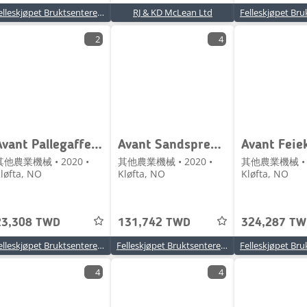
Felleskjøpet Bruktsenteret Kløfta
RJ & KD McLean Ltd
2
4
Avant Pallegaffel 85 cm
Avant Sandspreder 125 cm
其他農業機械 • 2020 •
其他農業機械 • 2020 •
其他農業機械 • 2
løfta, NO
Kløfta, NO
Kløfta, NO
23,308 TWD
131,742 TWD
324,287 T
Felleskjøpet Bruktsenteret Kløfta
Felleskjøpet Bruktsenteret Kløfta
4
4