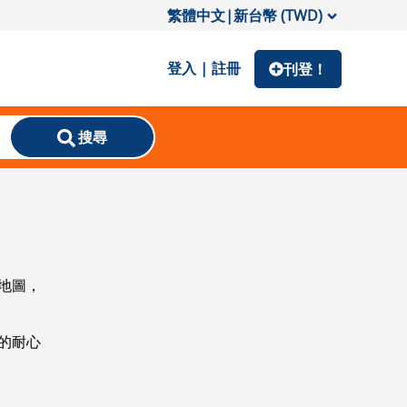
繁體中文
|
新台幣 (TWD)
登入 | 註冊
刊登！
搜尋
地圖，
的耐心