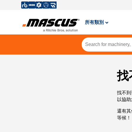
所有類別
找
找不到
以協助
還有其
等候！