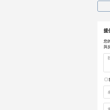
提
您
與