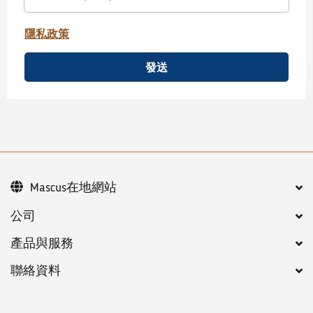
隱私政策
發送
Mascus在地網站
公司
產品與服務
聯絡資料