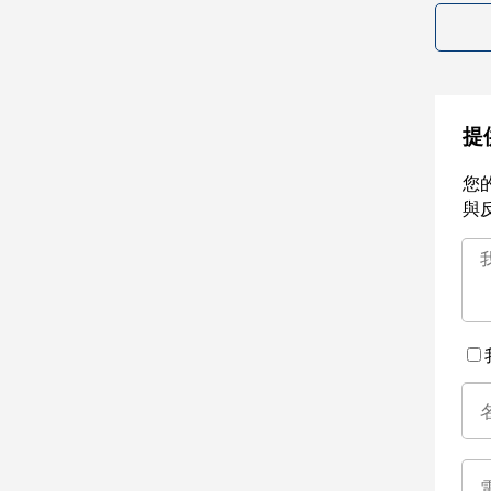
提
您
與