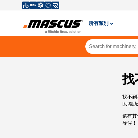
所有類別
找
找不到
以協助
還有其
等候！