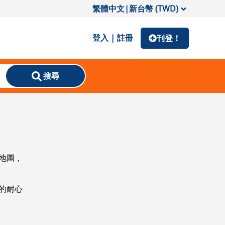
繁體中文
|
新台幣 (TWD)
登入 | 註冊
刊登！
搜尋
地圖，
的耐心