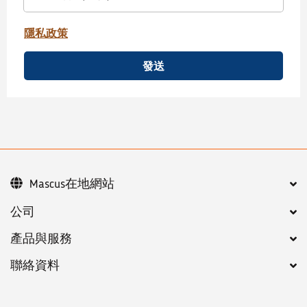
隱私政策
發送
Mascus在地網站
公司
產品與服務
聯絡資料