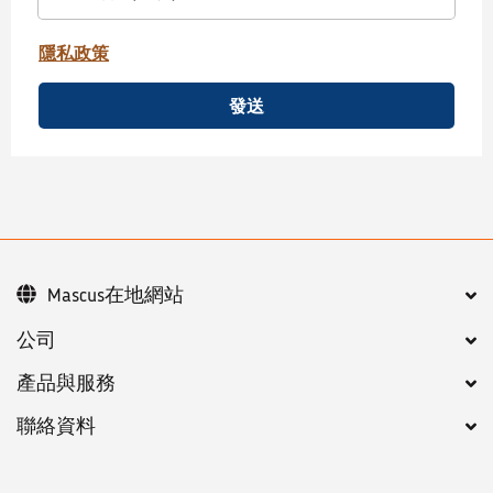
隱私政策
發送
Mascus在地網站
公司
產品與服務
聯絡資料