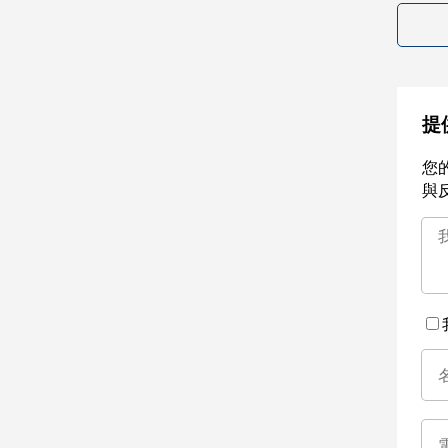
提
您
與