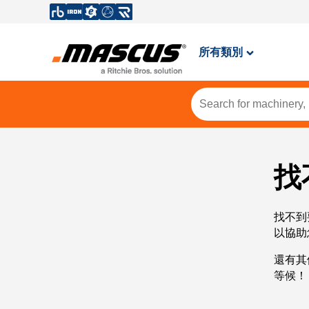
所有類別
找
找不到
以協助
還有其
等候！