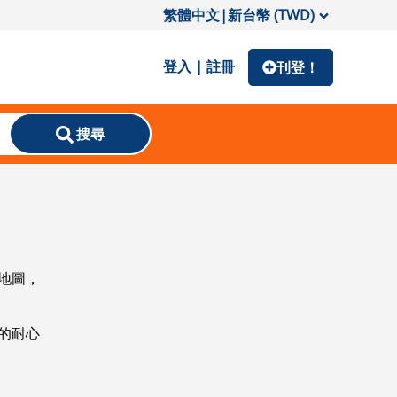
繁體中文
|
新台幣 (TWD)
登入 | 註冊
刊登！
搜尋
地圖，
的耐心