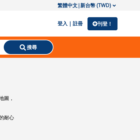
繁體中文
|
新台幣 (TWD)
登入 | 註冊
刊登！
搜尋
地圖，
的耐心