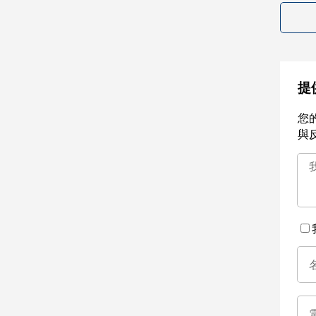
提
您
與