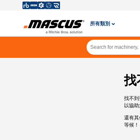
所有類別
找
找不到
以協助
還有其
等候！