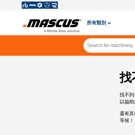
所有類別
找
找不到
以協助
還有其
等候！