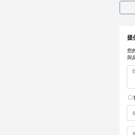
提
您
與