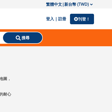
繁體中文
|
新台幣 (TWD)
登入 | 註冊
刊登！
搜尋
地圖，
的耐心