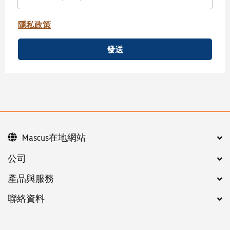
隱私政策
發送
Mascus在地網站
公司
產品與服務
聯絡資料