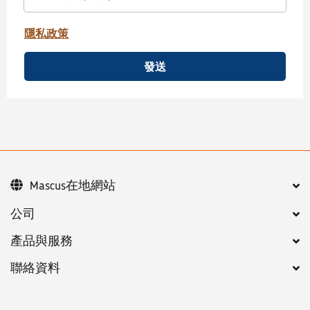
隱私政策
發送
Mascus在地網站
公司
產品與服務
聯絡資料