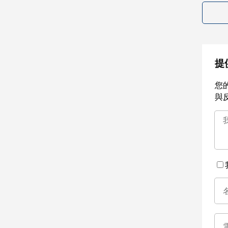
提
您
與