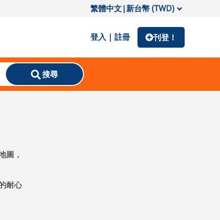
繁體中文
|
新台幣 (TWD)
登入 | 註冊
刊登！
搜尋
地圖，
的耐心