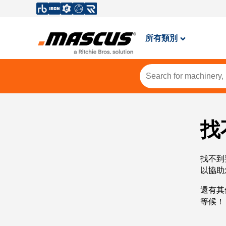
所有類別
找
找不到
以協助
還有其
等候！