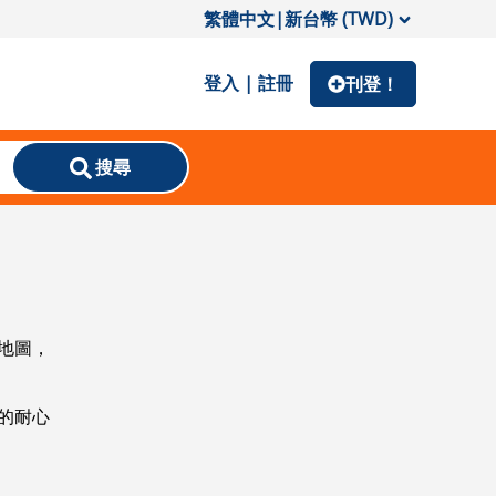
繁體中文
|
新台幣 (TWD)
登入 | 註冊
刊登！
搜尋
地圖，
的耐心