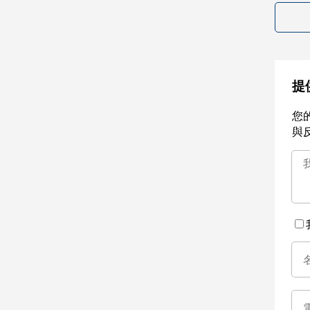
提
您
與