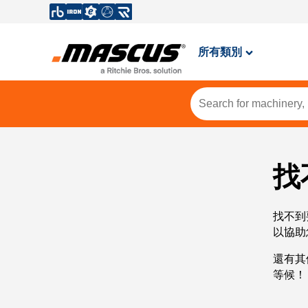
所有類別
找
找不到
以協助
還有其
等候！