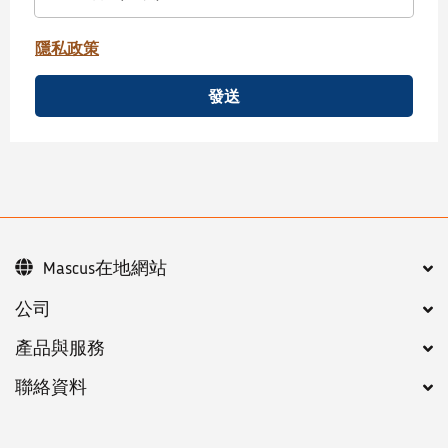
隱私政策
發送
Mascus在地網站
公司
產品與服務
聯絡資料