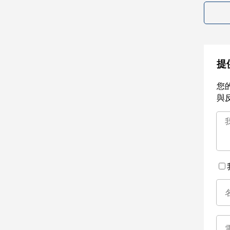
提
您
與