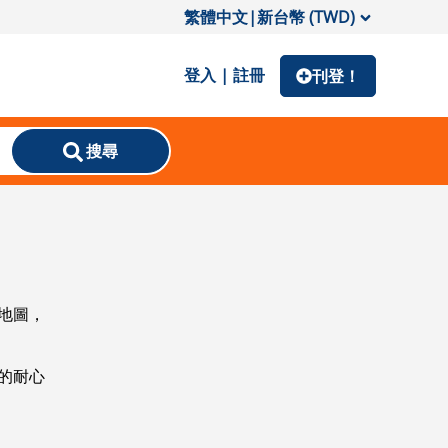
繁體中文
|
新台幣 (TWD)
登入 | 註冊
刊登！
搜尋
地圖，
的耐心