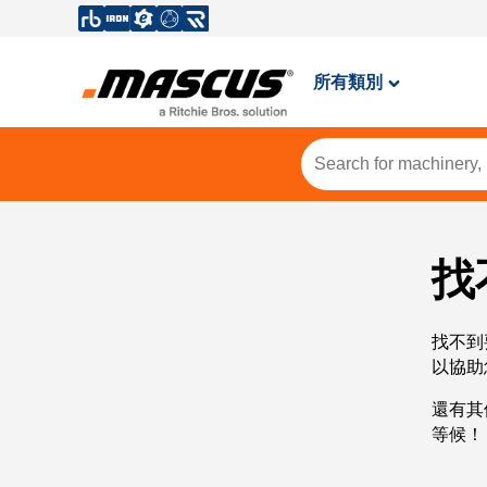
所有類別
找
找不到
以協助
還有其
等候！