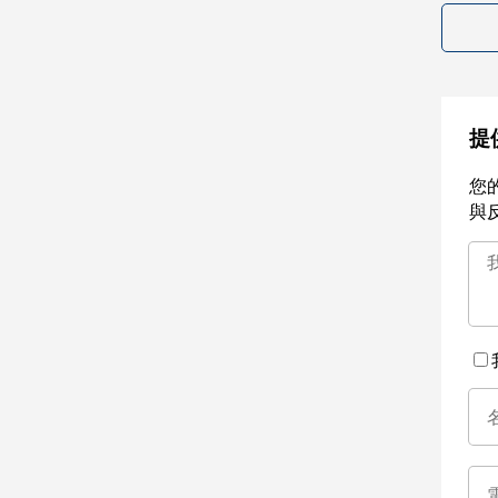
提
您
與