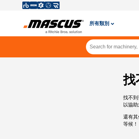
所有類別
找
找不到
以協助
還有其
等候！