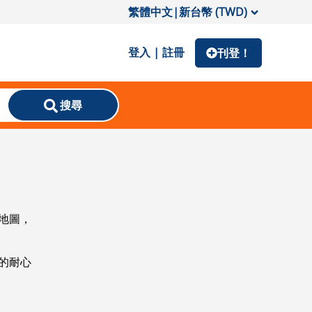
繁體中文
|
新台幣 (TWD)
登入 | 註冊
刊登！
搜尋
地圖，
的耐心