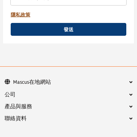
隱私政策
發送
Mascus在地網站
公司
產品與服務
聯絡資料