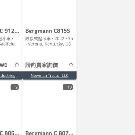
Bergmann C 912 S
Bergmann C815S
斗車 •
鉸接式起吊車 • 2022 • 3h
Saalfeld,
• Verona, Kentucky, US
TWD
請向賣家詢價
B.i.V. Bau- und Industriegeräte Vertriebs GmbH
Newman Tractor LLC
9
10
Bergmann C 805 S
Bergmann C 807 S