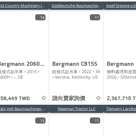
Mid Country Machinery Inc - Waterloo, IA
Süddeutsche Baumaschinen Handels GmbH
14
11
Bergmann 2060 Puls
Bergmann C815S
鉸接式起吊車 • 2015 •
鉸接式起吊車 • 2022 • 3h
物料處理和放置
400h • -, DE
• Verona, Kentucky, US
2026 • Sittens
708,449 TWD
請向賣家詢價
2,367,710 
M&V Veit Baumaschinen eGbR
Newman Tractor LLC
13
11