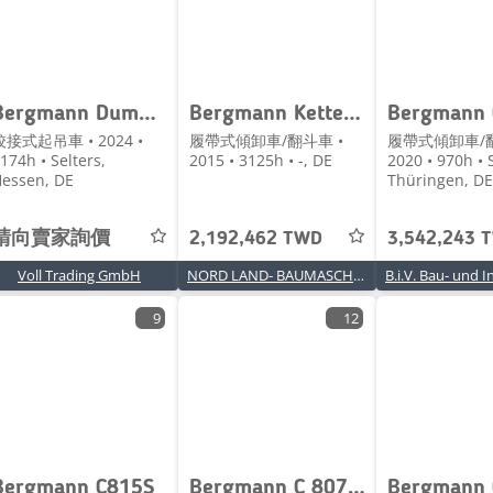
Bergmann Dumper C815s
Bergmann Kettendumper 4010 HK Dumper
鉸接式起吊車 • 2024 •
履帶式傾卸車/翻斗車 •
履帶式傾卸車/翻
174h • Selters,
2015 • 3125h • -, DE
2020 • 970h • 
essen, DE
Thüringen, DE
請向賣家詢價
2,192,462 TWD
3,542,243 
Voll Trading GmbH
NORD LAND- BAUMASCHINEN GmbH
9
12
Bergmann C815S
Bergmann C 807 S