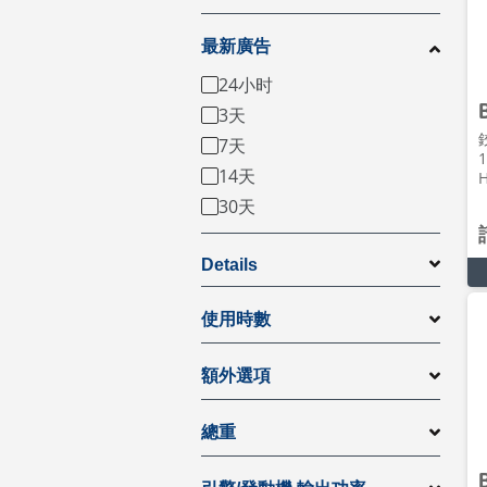
最新廣告
24小时
3天
7天
1
14天
H
30天
Details
使用時數
額外選項
總重