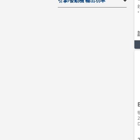
引擎/發動機 輸出功率
•
2