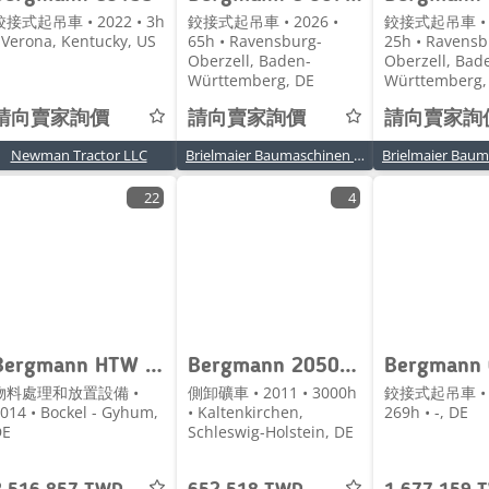
鉸接式起吊車 • 2022 • 3h
鉸接式起吊車 • 2026 •
鉸接式起吊車 • 2
 Verona, Kentucky, US
65h • Ravensburg-
25h • Ravensb
Oberzell, Baden-
Oberzell, Bad
Württemberg, DE
Württemberg,
請向賣家詢價
請向賣家詢價
請向賣家詢
Newman Tractor LLC
Brielmaier Baumaschinen GmbH
22
4
Bergmann HTW 65 + Stapel Gülleaufbau VT 27
Bergmann 2050 R - Allrad - Drehmulde - Deutsche Maschine!
物料處理和放置設備 •
側卸礦車 • 2011 • 3000h
鉸接式起吊車 • 2
014 • Bockel - Gyhum,
• Kaltenkirchen,
269h • -, DE
DE
Schleswig-Holstein, DE