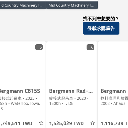
Mid Country Machinery Inc - Fort Dodge, IA
Mid Country Machinery Inc - Des Moines, IA
找不到您想要的？
登載求購廣告
5
6
Bergmann C815S
Bergmann Rad-Dumper C 810 s
Bergmann
鉸接式起吊車 • 2023 •
鉸接式起吊車 • 2020 •
物料處理和放置
58h • Waterloo, Iowa,
1500h • -, DE
2002 • Ahaus,
US
7,749,511 TWD
1,525,029 TWD
1,116,739 