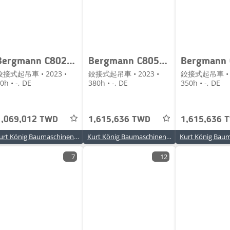
Bergmann C802e/A
Bergmann C805s/B
鉸接式起吊車 • 2023 •
鉸接式起吊車 • 2023 •
鉸接式起吊車 • 2
0h • -, DE
380h • -, DE
350h • -, DE
1,069,012 TWD
1,615,636 TWD
1,615,636 
Kurt König Baumaschinen GmbH
Kurt König Baumaschinen GmbH
7
12