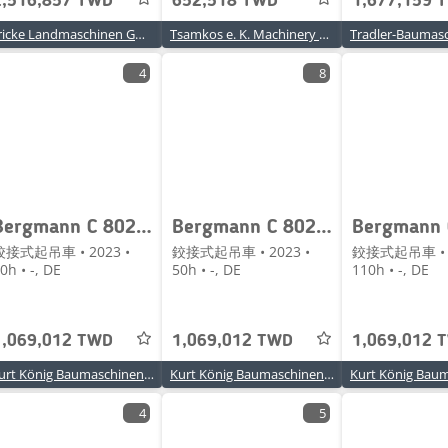
2,516,857 TWD
652,518 TWD
1,677,159 
Fricke Landmaschinen GmbH
Tsamkos e. K. Machinery Sofoklis Tsamkosoglou
4
8
Bergmann C 802 e Elektic
Bergmann C 802 e Elektic
鉸接式起吊車 • 2023 •
鉸接式起吊車 • 2023 •
鉸接式起吊車 • 2
0h • -, DE
50h • -, DE
110h • -, DE
1,069,012 TWD
1,069,012 TWD
1,069,012 
Kurt König Baumaschinen GmbH
Kurt König Baumaschinen GmbH
4
5