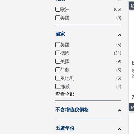
歐洲
美國
國家
英國
德國
美國
荷蘭
2
奧地利
挪威
查看全部
不含增值稅價格
出廠年份