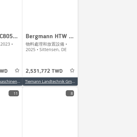
Bergmann C805s/B
Bergmann HTW 45S
023 •
物料處理和放置設備 •
2025 • Sittensen, DE
TWD
2,531,772 TWD
Kurt König Baumaschinen GmbH
Tiemann Landtechnik GmbH & Co.
11
8