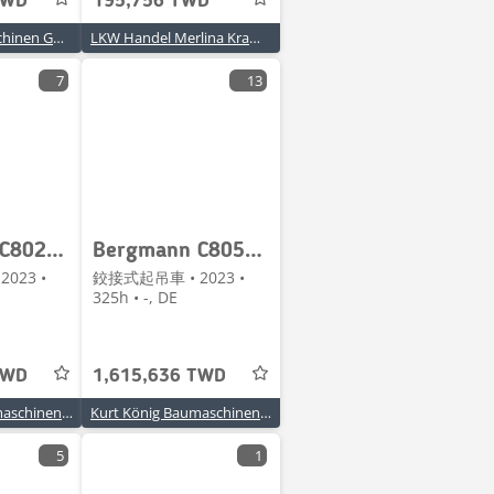
TWD
195,756 TWD
Tradler-Baumaschinen GmbH
LKW Handel Merlina Kramer
7
13
Bergmann C802e/A
Bergmann C805s/B
023 •
鉸接式起吊車 • 2023 •
325h • -, DE
TWD
1,615,636 TWD
Kurt König Baumaschinen GmbH
Kurt König Baumaschinen GmbH
5
1