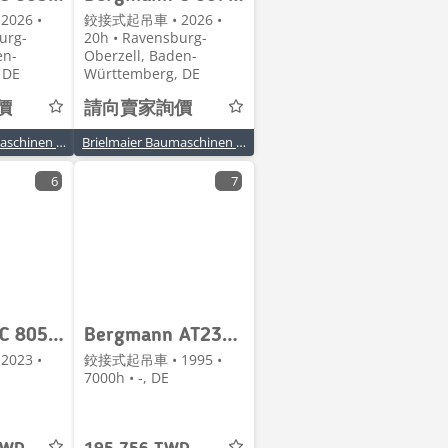
026 •
鉸接式起吊車 • 2026 •
urg-
20h • Ravensburg-
en-
Oberzell, Baden-
 DE
Württemberg, DE
價
請向賣家詢價
Brielmaier Baumaschinen GmbH
Brielmaier Baumaschinen GmbH
6
7
Bergmann C 805 S
Bergmann AT230 Dumper / Frontkipper/Mini-Dumper4X4/2Stück
023 •
鉸接式起吊車 • 1995 •
7000h • -, DE