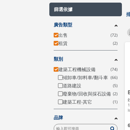
篩選依據
廣告類型
出售
租賃
類別
建築工程機械設備
傾卸車/卸料車/翻斗車
道路建設
廢棄物/回收與採石設備
建築工程-其它
1
I
品牌