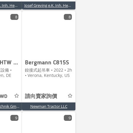
Josef Greving e.K. Inh. Henrika Werlemann-Greving
Josef Greving e.K. Inh. Henrika Werlemann-Greving
8
8
Bergmann HTW 40S
Bergmann C815S
設備 •
鉸接式起吊車 • 2022 • 2h
en, DE
• Verona, Kentucky, US
TWD
請向賣家詢價
Tiemann Landtechnik GmbH & Co.
Newman Tractor LLC
9
9