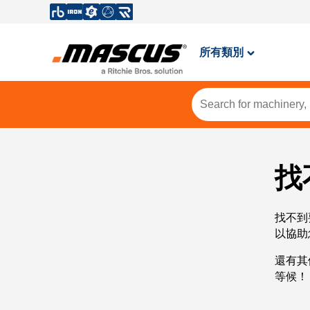
所有類別
找
找不到
以協助
還有其
等候！