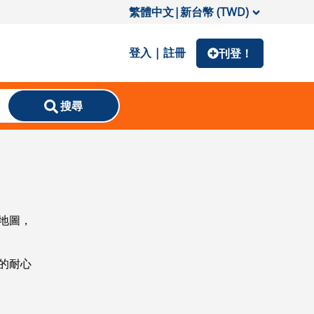
繁體中文
|
新台幣 (TWD)
登入 | 註冊
刊登！
搜尋
地圖，
的耐心