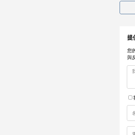
提
您
與