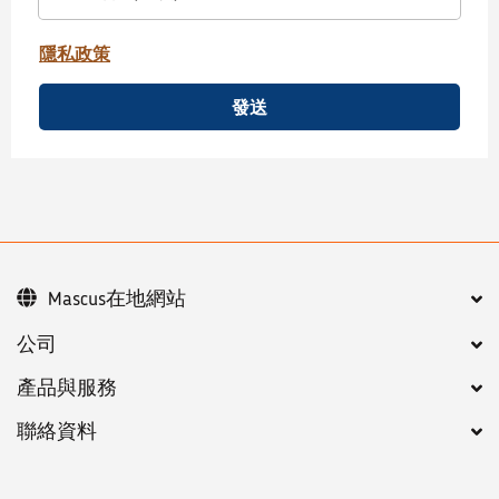
隱私政策
發送
Mascus在地網站
公司
產品與服務
聯絡資料