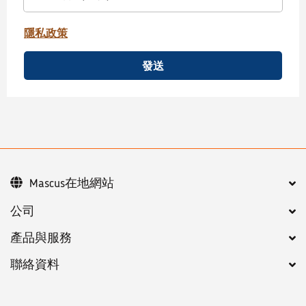
隱私政策
發送
Mascus在地網站
公司
產品與服務
聯絡資料