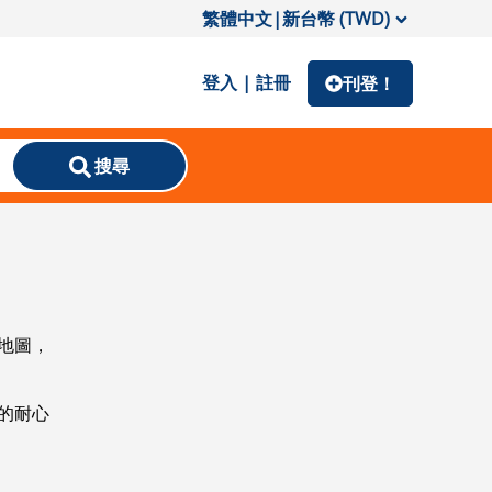
繁體中文
|
新台幣 (TWD)
登入 | 註冊
刊登！
搜尋
地圖，
的耐心