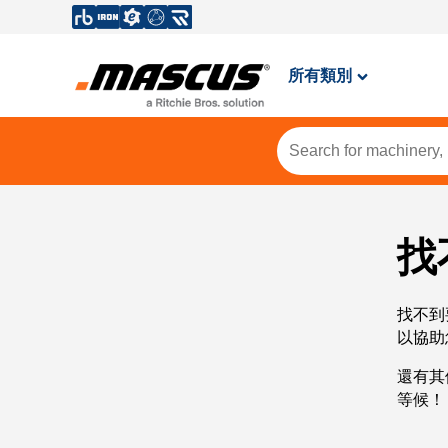
所有類別
找
找不到
以協助
還有其
等候！