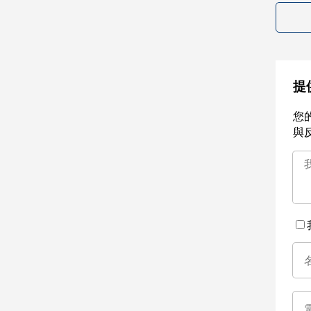
提
您
與