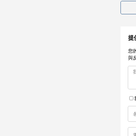
提
您
與