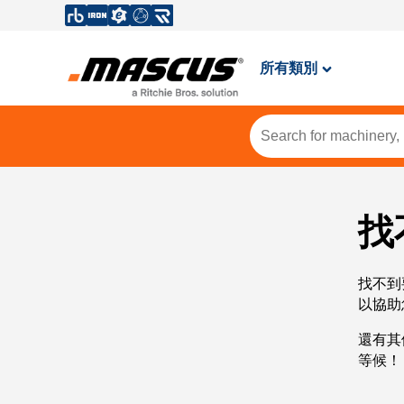
所有類別
找
找不到
以協助
還有其
等候！