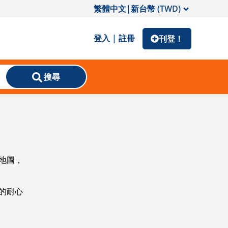
繁體中文
|
新台幣 (TWD)
登入 | 註冊
刊登！
搜尋
地圖，
的耐心