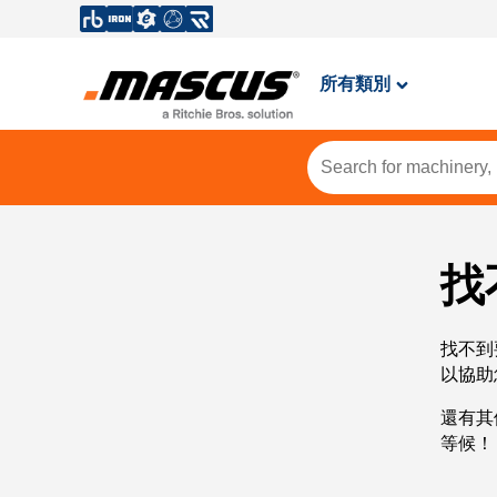
所有類別
找
找不到
以協助
還有其
等候！