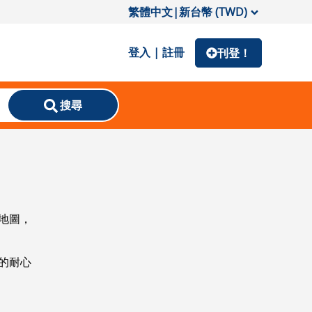
繁體中文
|
新台幣 (TWD)
登入 | 註冊
刊登！
搜尋
地圖，
的耐心