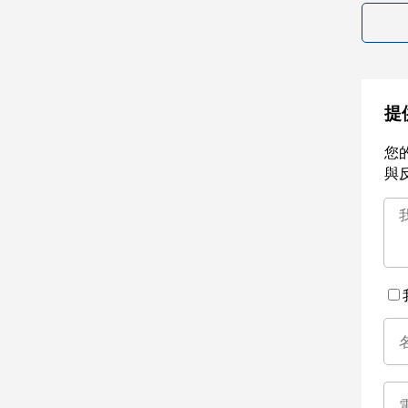
提
您
與