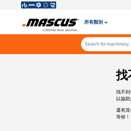
所有類別
找
找不到
以協助
還有其
等候！