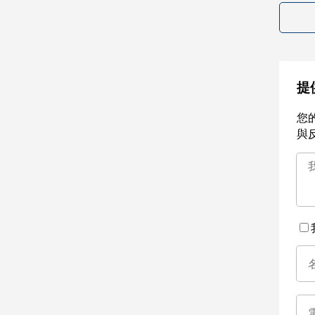
提
您
與