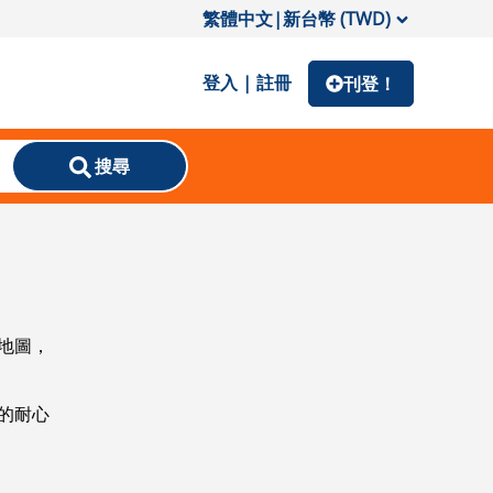
繁體中文
|
新台幣 (TWD)
登入 | 註冊
刊登！
搜尋
地圖，
的耐心